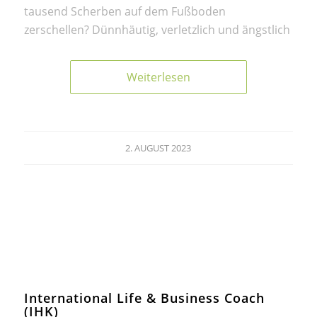
tausend Scherben auf dem Fußboden
zerschellen? Dünnhäutig, verletzlich und ängstlich
Weiterlesen
2. AUGUST 2023
International Life & Business Coach
(IHK)