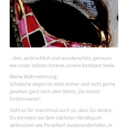
…fein, zerbrechlich und wunderschön, genauso
wie unser tiefstes Inneres unsere kostbare Seele.
Meine Wahrnehmung:
Schwäche zeigen ist nicht immer und nicht gerne
gesehen ganz nach dem Motto „Du musst
funktionieren“.
Geht es Dir manchmal auch so, dass Du denkst,
Du könntest bei dem nächsten Windhauch
zerbrechen wie Porzellan? Auseinanderfallen, in