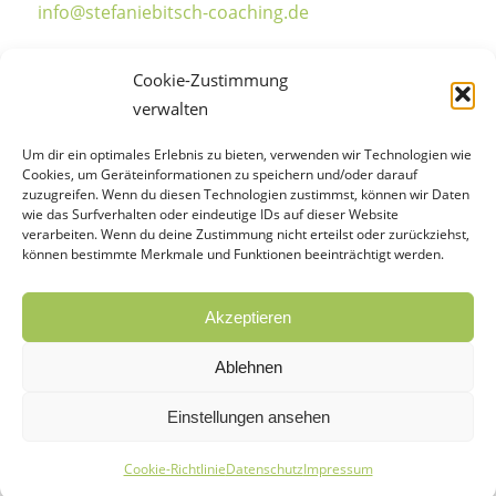
info@stefaniebitsch-coaching.de
Cookie-Zustimmung
verwalten
Sprechzeiten
Um dir ein optimales Erlebnis zu bieten, verwenden wir Technologien wie
Cookies, um Geräteinformationen zu speichern und/oder darauf
Mo.-Do.: 14:00-18:00 Uhr
zuzugreifen. Wenn du diesen Technologien zustimmst, können wir Daten
wie das Surfverhalten oder eindeutige IDs auf dieser Website
Freitag: 08:00-18:00 Uhr
verarbeiten. Wenn du deine Zustimmung nicht erteilst oder zurückziehst,
Samstag: 09:00-14:00 Uhr
können bestimmte Merkmale und Funktionen beeinträchtigt werden.
Termine nach Vereinbarung
Akzeptieren
Ablehnen
Einstellungen ansehen
© Stefanie Bitsch 2026
Cookie-Richtlinie
Datenschutz
Impressum
Impressum
Datenschutz
Cookie-Richtlinie (EU)