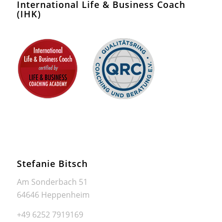
International Life & Business Coach
(IHK)
Stefanie Bitsch
Am Sonderbach 51
64646 Heppenheim
+49 6252 7919169