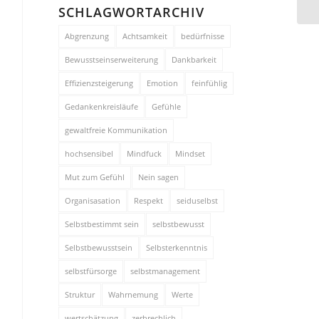
SCHLAGWORTARCHIV
Abgrenzung
Achtsamkeit
bedürfnisse
Bewusstseinserweiterung
Dankbarkeit
Effizienzsteigerung
Emotion
feinfühlig
Gedankenkreisläufe
Gefühle
gewaltfreie Kommunikation
hochsensibel
Mindfuck
Mindset
Mut zum Gefühl
Nein sagen
Organisasation
Respekt
seiduselbst
Selbstbestimmt sein
selbstbewusst
Selbstbewusstsein
Selbsterkenntnis
selbstfürsorge
selbstmanagement
Struktur
Wahrnemung
Werte
wertschätzung
zerbrechlich